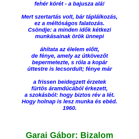
fehér körét - a bajusza alá!
Mert szertartás volt, bár táplálkozás,
ez a méltóságos falatozás.
Csöndje: a minden idők kétkezi
munkásainak örök ünnepi
áhítata az élelem előtt,
de fénye, amely az útkövezőt
bepermetezte, s róla a kopár
úttestre is lecsordult; fénye már
a frissen beidegzett érzetek
fürtös áramdúcából érkezett,
a szokásból: hogy biztos rév a lét.
Hogy holnap is lesz munka és ebéd.
1960.
Garai Gábor: Bizalom