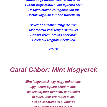
Tudom hogy minden vád fejünkre száll
De fájdalmakon és rágalmakon túl
Tiszták vagyunk mint hó fürdette táj
Neved az álmatlan tengerre írom
Már fodraid közt leng a szürkület
Virraszt velem örökös éber áram
Sötétedik Meghalok nélküled
/1963/
Garai Gábor: Mint kisgyerek
Mint kisgyermek egy nagy pohár tejet,
úgy iszom tápláló szerelmedet,
és szétterjedsz bennem, te hófehér;
te leszel már ereimben a vér,
s te az eszmélet, te a kábulat,
te a világot rendező tudat,