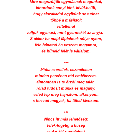
Mire megszüljük egymásnak magunkat,
kihordunk annyi kínt, kívül-belül,
hogy elszakadni egyikünk se tudhat
többé a másiktól:
feltétlenül
valljuk egymást, mint gyermekét az anyja. -
S akkor ha majd fájdalmak súlya nyom,
fele bánatod én veszem magamra,
és bűneid felét is vállalom.
***
Mióta szeretlek, eszméletem
minden percében rád emlékezem,
álmomban is te őrzöl meg talán,
rólad tudósit munka és magány,
veled lep meg hajnalom, alkonyom,
s hozzád megyek, ha tőled távozom.
***
Nincs itt más lehetőség:
lélek-fogytig a hűség
szálai két szeretetnek