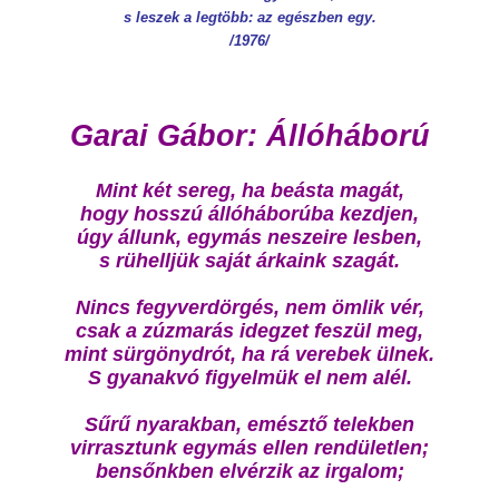
s leszek a legtöbb: az egészben egy.
/1976/
Garai Gábor: Állóháború
Mint két sereg, ha beásta magát,
hogy hosszú állóháborúba kezdjen,
úgy állunk, egymás neszeire lesben,
s rühelljük saját árkaink szagát.
Nincs fegyverdörgés, nem ömlik vér,
csak a zúzmarás idegzet feszül meg,
mint sürgönydrót, ha rá verebek ülnek.
S gyanakvó figyelmük el nem alél.
Sűrű nyarakban, emésztő telekben
virrasztunk egymás ellen rendületlen;
bensőnkben elvérzik az irgalom;