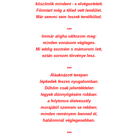
köszönök mindent - s elvégeztetett.
Fönntart még a tőled vett lendület.
Már semmi sem leszek tenélküled.
***
Immár aligha változom meg:
minden vonásom végleges.
Mi eddig eszmém s mámorom lett,
eztán sorsom törvénye lesz.
***
Aláaknázott terepen
lépkedek feszes nyugalomban.
Dühöm csak jelentéktelen
legyek dünnyögésére robban:
a folytonos életveszély
morajától szemem se rebben;
minden reményem benned él,
halálomnál véglegesebben.
***