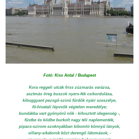
Fotó: Kiss Antal / Budapest
Kora reggeli utcák friss zúzmarás varázsa,
asztmás öreg buszok nyers-fék csikordulása,
kibuggyant pezsgő-szinű fürdők nyári szeszélye,
fő-hivatali lépvsők végtelen meredélye;
bundákba vart gyönyörű nők - kifosztott idegenség -,
füstbe és ködbe burkolt nagy téli naplementék,
pipacs-szirom-szoknyákban kibomló könnyű lányok,
villany-sikátorok közt derengő látomások, -