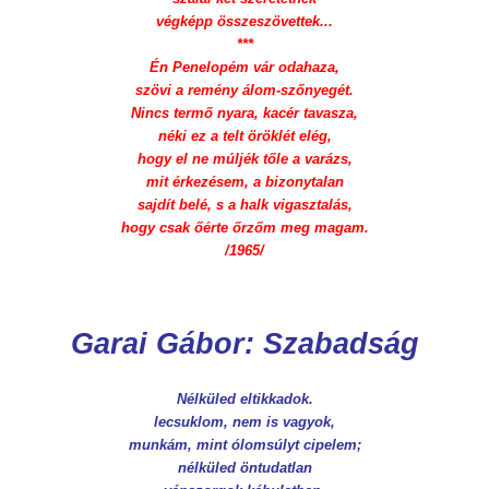
végképp összeszövettek...
***
Én Penelopém vár odahaza,
szövi a remény álom-szőnyegét.
Nincs termő nyara, kacér tavasza,
néki ez a telt öröklét elég,
hogy el ne múljék tőle a varázs,
mit érkezésem, a bizonytalan
sajdít belé, s a halk vigasztalás,
hogy csak őérte őrzőm meg magam.
/1965/
Garai Gábor: Szabadság
Nélküled eltikkadok.
lecsuklom, nem is vagyok,
munkám, mint ólomsúlyt cipelem;
nélküled öntudatlan