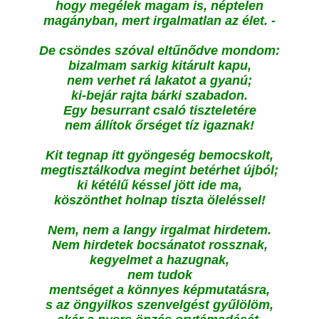
hogy megélek magam is, néptelen
magányban, mert irgalmatlan az élet. -
De csöndes szóval eltűnődve mondom:
bizalmam sarkig kitárult kapu,
nem verhet rá lakatot a gyanú;
ki-bejár rajta bárki szabadon.
Egy besurrant csaló tiszteletére
nem állítok őrséget tíz igaznak!
Kit tegnap itt gyöngeség bemocskolt,
megtisztálkodva megint betérhet újból;
ki kétélű késsel jött ide ma,
köszönthet holnap tiszta öleléssel!
Nem, nem a langy irgalmat hirdetem.
Nem hirdetek bocsánatot rossznak,
kegyelmet a hazugnak,
nem tudok
mentséget a könnyes képmutatásra,
s az öngyilkos szenvelgést gyűlölöm,