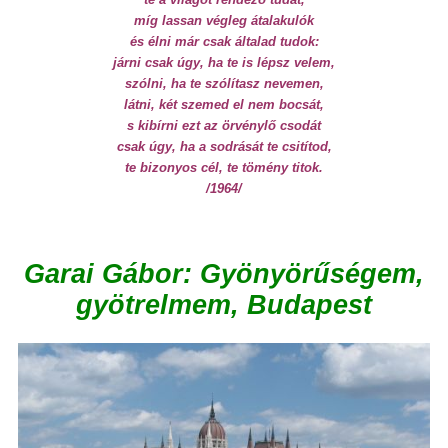
míg lassan végleg átalakulók
és élni már csak általad tudok:
járni csak úgy, ha te is lépsz velem,
szólni, ha te szólítasz nevemen,
látni, két szemed el nem bocsát,
s kibírni ezt az örvénylő csodát
csak úgy, ha a sodrását te csitítod,
te bizonyos cél, te tömény titok.
/1964/
Garai Gábor: Gyönyörűségem,
gyötrelmem, Budapest