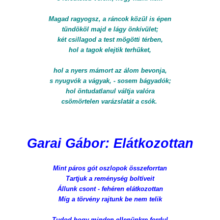
Magad ragyogsz, a ráncok közül is épen
tündököl majd e lágy önkívület;
két csillagod a test mögötti térben,
hol a tagok elejtik terhüket,
hol a nyers mámort az álom bevonja,
s nyugvók a vágyak, - sosem bágyadók;
hol öntudatlanul váltja valóra
csömörtelen varázslatát a csók.
Garai Gábor: Elátkozottan
Mint páros gót oszlopok összeforrtan
Tartjuk a reménység boltíveit
Állunk csont - fehéren elátkozottan
Míg a törvény rajtunk be nem telik
Tudod hogy minden ellenünkre fordul