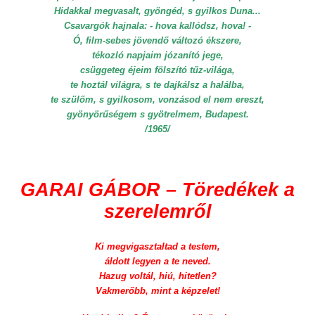
Hidakkal megvasalt, gyöngéd, s gyilkos Duna...
Csavargók hajnala: - hova kallódsz, hova! -
Ó, film-sebes jövendő változó ékszere,
tékozló napjaim józanító jege,
csüggeteg éjeim fölszító tűz-világa,
te hoztál világra, s te dajkálsz a halálba,
te szülőm, s gyilkosom, vonzásod el nem ereszt,
gyönyörűségem s gyötrelmem, Budapest.
/1965/
GARAI GÁBOR – Töredékek a
szerelemről
Ki megvigasztaltad a testem,
áldott legyen a te neved.
Hazug voltál, hiú, hitetlen?
Vakmerőbb, mint a képzelet!