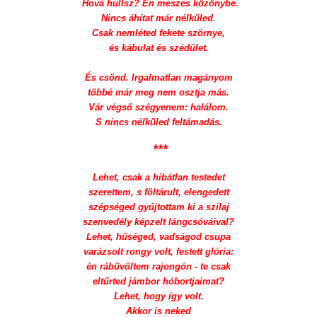
Hová hullsz? Én meszes közönybe.
Nincs áhítat már nélküled.
Csak nemléted fekete szörnye,
és kábulat és szédület.
És csönd. Irgalmatlan magányom
többé már meg nem osztja más.
Vár végső szégyenem: halálom.
S nincs nélküled feltámadás.
***
Lehet, csak a hibátlan testedet
szerettem, s föltárult, elengedett
szépséged gyújtottam ki a szilaj
szenvedély képzelt lángcsóváival?
Lehet, hűséged, vadságod csupa
varázsolt rongy volt, festett glória:
én rábűvöltem rajongón - te csak
eltűrted jámbor hóbortjaimat?
Lehet, hogy így volt.
Akkor is neked