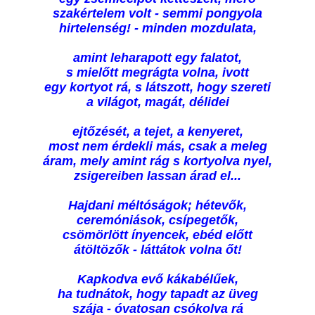
szakértelem volt - semmi pongyola
hirtelenség! - minden mozdulata,
amint leharapott egy falatot,
s mielőtt megrágta volna, ivott
egy kortyot rá, s látszott, hogy szereti
a világot, magát, délidei
ejtőzését, a tejet, a kenyeret,
most nem érdekli más, csak a meleg
áram, mely amint rág s kortyolva nyel,
zsigereiben lassan árad el...
Hajdani méltóságok; hétevők,
ceremóniások, csípegetők,
csömörlött ínyencek, ebéd előtt
átöltözők - láttátok volna őt!
Kapkodva evő kákabélűek,
ha tudnátok, hogy tapadt az üveg
szája - óvatosan csókolva rá