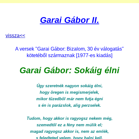
Garai Gábor II.
vissza<<
A versek "Garai Gábor: Bizalom, 30 év válogatás"
kötetéből származnak [1977-es kiadás]
Garai Gábor: Sokáig élni
Úgy szeretnék nagyon sokáig élni,
hogy öregen is megismerjelek,
mikor tüzedből már nem futja égni
s én is parázslok, alig perzselek.
Tudom, hogy akkor is ragyogsz nekem még,
szemedtől ez a fény nem múlik el;
magad ragyogsz akkor is, nem az emlék,
s feledteted velem, hogy halni kell.