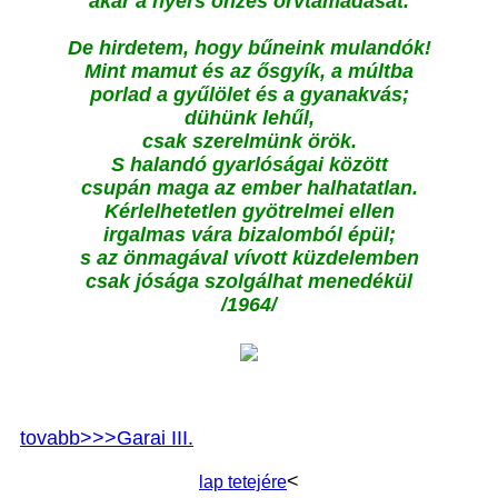
akár a nyers önzés orvtámadását.
De hirdetem, hogy bűneink mulandók!
Mint mamut és az ősgyík, a múltba
porlad a gyűlölet és a gyanakvás;
dühünk lehűl,
csak szerelmünk örök.
S halandó gyarlóságai között
csupán maga az ember halhatatlan.
Kérlelhetetlen gyötrelmei ellen
irgalmas vára bizalomból épül;
s az önmagával vívott küzdelemben
csak jósága szolgálhat menedékül
/1964/
tovabb>>>Garai III.
<
lap tetejére