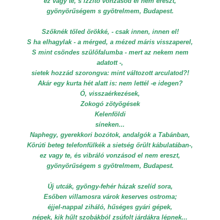
ez vagy te, s izzító vonzásod el nem ereszt,
gyönyörűségem s gyötrelmem, Budapest.
Szőknék tőled örökké, - csak innen, innen el!
S ha elhagylak - a mérged, a mézed máris visszaperel,
S mint csöndes szülőfalumba - mert az nekem nem
adatott -,
sietek hozzád szorongva: mint változott arculatod?!
Akár egy kurta hét alatt is: nem lettél -e idegen?
Ó, visszaérkezések,
Zokogó zötyögések
Kelenföldi
síneken...
Naphegy, gyerekkori bozótok, andalgók a Tabánban,
Körúti beteg telefonfülkék a sietség őrült kábulatában-,
ez vagy te, és vibráló vonzásod el nem ereszt,
gyönyörűségem s gyötrelmem, Budapest.
Új utcák, gyöngy-fehér házak szelíd sora,
Esőben villamosra várok keserves ostroma;
éjjel-nappal ziháló, hűséges gyári gépek,
népek, kik hűlt szobákból zsúfolt járdákra lépnek...