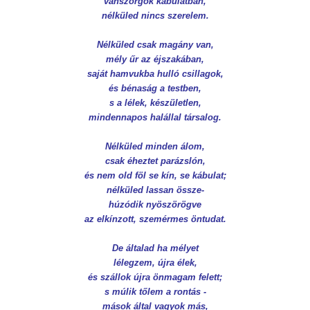
vánszorgok kábulatban,
nélküled nincs szerelem.
Nélküled csak magány van,
mély űr az éjszakában,
saját hamvukba hulló csillagok,
és bénaság a testben,
s a lélek, készületlen,
mindennapos halállal társalog.
Nélküled minden álom,
csak éheztet parázslón,
és nem old föl se kín, se kábulat;
nélküled lassan össze-
húzódik nyöszörögve
az elkínzott, szemérmes öntudat.
De általad ha mélyet
lélegzem, újra élek,
és szállok újra önmagam felett;
s múlik tőlem a rontás -
mások által vagyok más,