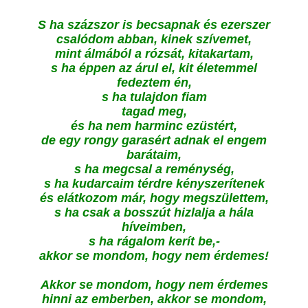
S ha százszor is becsapnak és ezerszer
csalódom abban, kinek szívemet,
mint álmából a rózsát, kitakartam,
s ha éppen az árul el, kit életemmel
fedeztem én,
s ha tulajdon fiam
tagad meg,
és ha nem harminc ezüstért,
de egy rongy garasért adnak el engem
barátaim,
s ha megcsal a reménység,
s ha kudarcaim térdre kényszerítenek
és elátkozom már, hogy megszülettem,
s ha csak a bosszút hizlalja a hála
híveimben,
s ha rágalom kerít be,-
akkor se mondom, hogy nem érdemes!
Akkor se mondom, hogy nem érdemes
hinni az emberben, akkor se mondom,