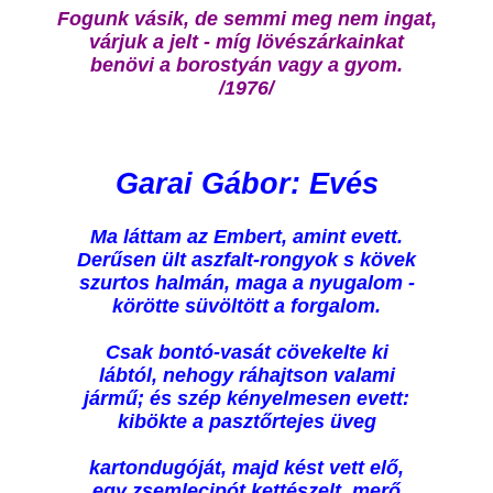
Fogunk vásik, de semmi meg nem ingat,
várjuk a jelt - míg lövészárkainkat
benövi a borostyán vagy a gyom.
/1976/
Garai Gábor: Evés
Ma láttam az Embert, amint evett.
Derűsen ült aszfalt-rongyok s kövek
szurtos halmán, maga a nyugalom -
körötte süvöltött a forgalom.
Csak bontó-vasát cövekelte ki
lábtól, nehogy ráhajtson valami
jármű; és szép kényelmesen evett:
kibökte a pasztőrtejes üveg
kartondugóját, majd kést vett elő,
egy zsemlecipót kettészelt, merő